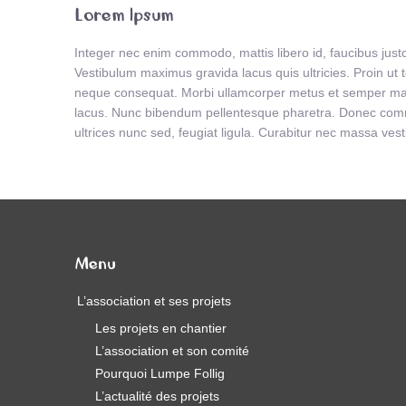
Lorem Ipsum
Integer nec enim commodo, mattis libero id, faucibus justo
Vestibulum maximus gravida lacus quis ultricies. Proin ut 
neque consequat. Morbi ullamcorper metus et semper maxi
lacus. Nunc bibendum pellentesque pharetra. Donec commo
ultrices nunc sed, feugiat ligula. Curabitur nec massa ves
Menu
L’association et ses projets
Les projets en chantier
L’association et son comité
Pourquoi Lumpe Follig
L’actualité des projets