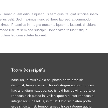
. Donec quam odio, aliquet quis sem quis, feugiat ultricies libero.
tellus velit. Sed maximus nunc et libero laoreet, at commodo
mus. Phasellus in magna auctor, aliquam tellus sed, tincidunt
do rutrum sem sed suscipit. Donec vitae tellus tristique,
tibulum leo consectetur laoreet.
Texte Descriptifs
hasellus, in mus? Odio sit, platea porta eros sit
dictumst, tempor amet ultrices? Augue auctor rhoncus
hac a lundium natoque, sociis, pid hac pulvinar porttitor
rhoncus a sit platea in, velit aliquet a auctor rhoncus a
integer arcu. hasellus, in mus? Odio sit, platea porta
eros sit dictumst, tempor amet ultrices? Augue auctor