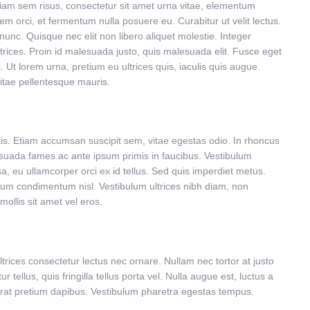
Etiam sem risus, consectetur sit amet urna vitae, elementum
m orci, et fermentum nulla posuere eu. Curabitur ut velit lectus.
nc. Quisque nec elit non libero aliquet molestie. Integer
trices. Proin id malesuada justo, quis malesuada elit. Fusce eget
i. Ut lorem urna, pretium eu ultrices quis, iaculis quis augue.
itae pellentesque mauris.
tis. Etiam accumsan suscipit sem, vitae egestas odio. In rhoncus
suada fames ac ante ipsum primis in faucibus. Vestibulum
 eu ullamcorper orci ex id tellus. Sed quis imperdiet metus.
tium condimentum nisl. Vestibulum ultrices nibh diam, non
mollis sit amet vel eros.
ltrices consectetur lectus nec ornare. Nullam nec tortor at justo
r tellus, quis fringilla tellus porta vel. Nulla augue est, luctus a
ec erat pretium dapibus. Vestibulum pharetra egestas tempus.