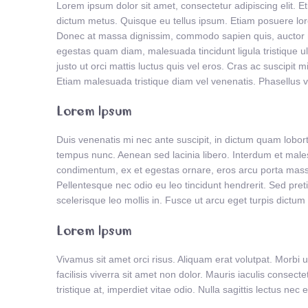
Lorem ipsum dolor sit amet, consectetur adipiscing elit. 
dictum metus. Quisque eu tellus ipsum. Etiam posuere lore
Donec at massa dignissim, commodo sapien quis, auctor nu
egestas quam diam, malesuada tincidunt ligula tristique ul
justo ut orci mattis luctus quis vel eros. Cras ac suscipit m
Etiam malesuada tristique diam vel venenatis. Phasellus v
Lorem Ipsum
Duis venenatis mi nec ante suscipit, in dictum quam lobor
tempus nunc. Aenean sed lacinia libero. Interdum et male
condimentum, ex et egestas ornare, eros arcu porta massa,
Pellentesque nec odio eu leo tincidunt hendrerit. Sed pre
scelerisque leo mollis in. Fusce ut arcu eget turpis dictum 
Lorem Ipsum
Vivamus sit amet orci risus. Aliquam erat volutpat. Morbi u
facilisis viverra sit amet non dolor. Mauris iaculis consectetu
tristique at, imperdiet vitae odio. Nulla sagittis lectus n