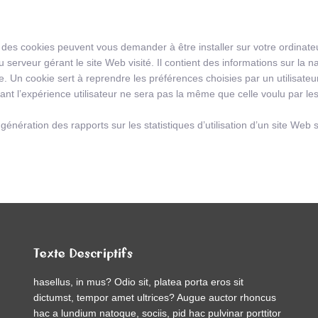
/ des cookies peuvent vous demander à être installer sur votre ordinateur
serveur gérant le site Web visité. Il contient des informations sur la na
nne. Un cookie sert à reprendre les préférences choisies par un utilisate
ndant l’expérience utilisateur ne sera pas la même que celle voulu par l
nération des rapports sur les statistiques d’utilisation d’un site Web san
Texte Descriptifs
hasellus, in mus? Odio sit, platea porta eros sit
dictumst, tempor amet ultrices? Augue auctor rhoncus
hac a lundium natoque, sociis, pid hac pulvinar porttitor