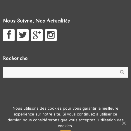
Nous Suivre, Nos Actualités
Recherche
© Lumpe Follig 2026.
Brilliance
theme by CPOThemes.
Nous utilisons des cookies pour vous garantir la meilleure
Thème modifié par les étudiants de la licence pro ATC de
expérience sur notre site. Si vous continuez à utiliser ce
dernier, nous considérerons que vous acceptez l'utilisation des
Strasbourg : Mathieu Klein, Olivier Lainé, Guillaume Barreau,
cookies.
Laurane Richter.