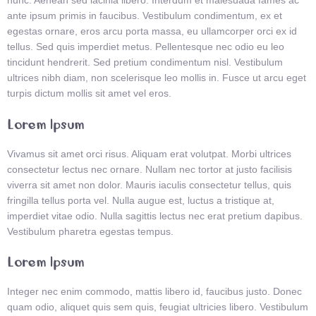
nunc. Aenean sed lacinia libero. Interdum et malesuada fames ac
ante ipsum primis in faucibus. Vestibulum condimentum, ex et
egestas ornare, eros arcu porta massa, eu ullamcorper orci ex id
tellus. Sed quis imperdiet metus. Pellentesque nec odio eu leo
tincidunt hendrerit. Sed pretium condimentum nisl. Vestibulum
ultrices nibh diam, non scelerisque leo mollis in. Fusce ut arcu eget
turpis dictum mollis sit amet vel eros.
Lorem Ipsum
Vivamus sit amet orci risus. Aliquam erat volutpat. Morbi ultrices
consectetur lectus nec ornare. Nullam nec tortor at justo facilisis
viverra sit amet non dolor. Mauris iaculis consectetur tellus, quis
fringilla tellus porta vel. Nulla augue est, luctus a tristique at,
imperdiet vitae odio. Nulla sagittis lectus nec erat pretium dapibus.
Vestibulum pharetra egestas tempus.
Lorem Ipsum
Integer nec enim commodo, mattis libero id, faucibus justo. Donec
quam odio, aliquet quis sem quis, feugiat ultricies libero. Vestibulum