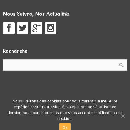
Nous Suivre, Nos Actualités
Recherche
© Lumpe Follig 2026.
Brilliance
theme by CPOThemes.
Nous utilisons des cookies pour vous garantir la meilleure
Thème modifié par les étudiants de la licence pro ATC de
expérience sur notre site. Si vous continuez à utiliser ce
dernier, nous considérerons que vous acceptez l'utilisation des
Strasbourg : Mathieu Klein, Olivier Lainé, Guillaume Barreau,
cookies.
Laurane Richter.
Ok